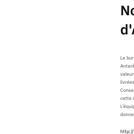
N
d'
Le bur
Antarè
valeur
livrée
Consei
cette
L’équi
donner
http:/